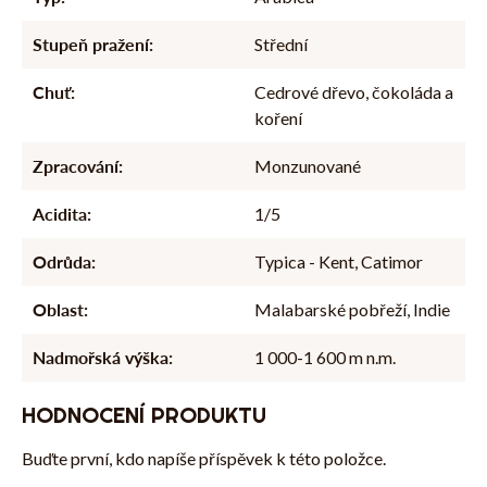
Stupeň pražení
:
Střední
Chuť
:
Cedrové dřevo, čokoláda a
koření
Zpracování
:
Monzunované
Acidita
:
1/5
Odrůda
:
Typica - Kent, Catimor
Oblast
:
Malabarské pobřeží, Indie
Nadmořská výška
:
1 000-1 600 m n.m.
HODNOCENÍ PRODUKTU
Buďte první, kdo napíše příspěvek k této položce.