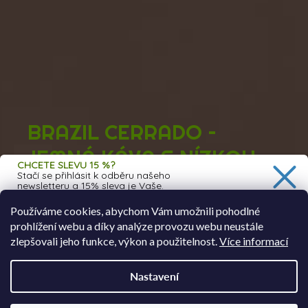
BRAZIL CERRADO –
JEMNÁ KÁVA S NÍZKOU
CHCETE SLEVU 15 %?
Stačí se přihlásit k odběru našeho
KYSELOSTÍ
newsletteru a 15% sleva je Vaše.
Oblíbená brazilská káva s tóny kakaa a oříšků. Dobrá
Používáme cookies, abychom Vám umožnili pohodlné
volba na espresso i automatický kávovar.
prohlížení webu a díky analýze provozu webu neustále
Ano, chci 15% slevu
zlepšovali jeho funkce, výkon a použitelnost.
Více informací
Zobrazit kávu
Zásady zpracování osobních údajů
Nastavení