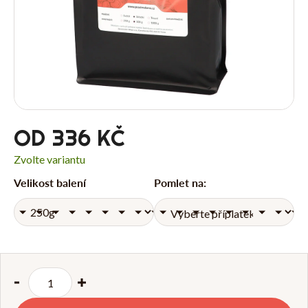
O
P
OD
336 KČ
Zvolte variantu
Velikost balení
Pomlet na:
Přihlášení
N