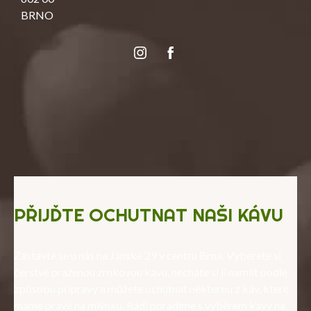
BRNO
Instagram
Facebook
PŘIJĎTE OCHUTNAT NAŠI KÁVU
Zastavte se u nás na Jánské 29 v centru Brna. Vyberete si
čerstvě praženou zrnkovou kávu, necháte si ji namlít podle
způsobu přípravy a můžete ochutnat některou z káv, které
máme právě na mlýnku. Rádi poradíme s výběrem kávy na