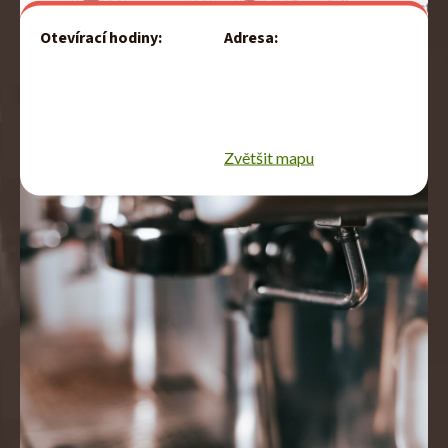
Otevírací hodiny:
Adresa:
Jánská 29 (OD Centrum)
Po–Pá:
602 00
7:30–19:00
BRNO
So, Ne:
8:00–17:00
Zvětšit mapu