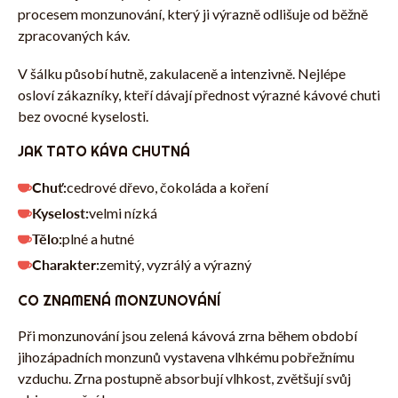
procesem monzunování, který ji výrazně odlišuje od běžně
zpracovaných káv.
V šálku působí hutně, zakulaceně a intenzivně. Nejlépe
osloví zákazníky, kteří dávají přednost výrazné kávové chuti
bez ovocné kyselosti.
JAK TATO KÁVA CHUTNÁ
Chuť:
cedrové dřevo, čokoláda a koření
Kyselost:
velmi nízká
Tělo:
plné a hutné
Charakter:
zemitý, vyzrálý a výrazný
CO ZNAMENÁ MONZUNOVÁNÍ
Při monzunování jsou zelená kávová zrna během období
jihozápadních monzunů vystavena vlhkému pobřežnímu
vzduchu. Zrna postupně absorbují vlhkost, zvětšují svůj