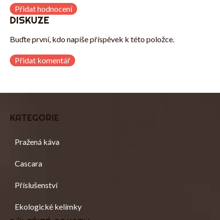
Přidat hodnocení
DISKUZE
Buďte první, kdo napíše příspěvek k této položce.
Přidat komentář
Z
Á
KATEGORIE
P
A
T
Pražená káva
Í
Cascara
Příslušenství
Ekologické kelímky