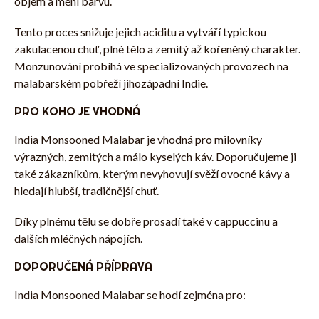
objem a mění barvu.
Tento proces snižuje jejich aciditu a vytváří typickou
zakulacenou chuť, plné tělo a zemitý až kořeněný charakter.
Monzunování probíhá ve specializovaných provozech na
malabarském pobřeží jihozápadní Indie.
PRO KOHO JE VHODNÁ
India Monsooned Malabar je vhodná pro milovníky
výrazných, zemitých a málo kyselých káv. Doporučujeme ji
také zákazníkům, kterým nevyhovují svěží ovocné kávy a
hledají hlubší, tradičnější chuť.
Díky plnému tělu se dobře prosadí také v cappuccinu a
dalších mléčných nápojích.
DOPORUČENÁ PŘÍPRAVA
India Monsooned Malabar se hodí zejména pro: