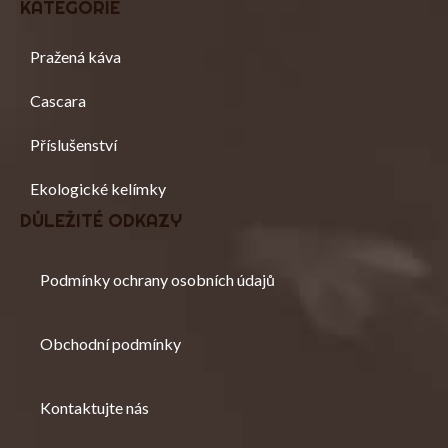
D
KATEGORIE
P
A
A
C
T
Í
Pražená káva
Í
P
R
Cascara
V
K
Příslušenství
Y
V
Ý
Ekologické kelímky
P
DŮLEŽITÉ ODKAZY
I
S
U
Podmínky ochrany osobních údajů
Obchodní podmínky
Kontaktujte nás