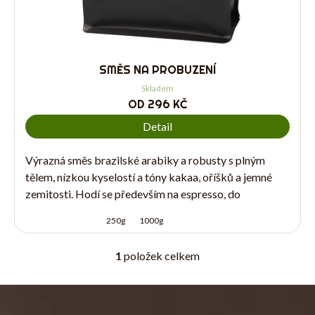
O
SMĚS NA PROBUZENÍ
Skladem
OD
296 KČ
P
Detail
Výrazná směs brazilské arabiky a robusty s plným
tělem, nízkou kyselostí a tóny kakaa, oříšků a jemné
zemitosti. Hodí se především na espresso, do
automatického kávovaru a pro...
Přihlášení
250g
1000g
N
1
položek celkem
O
V
L
Z
Á
Á