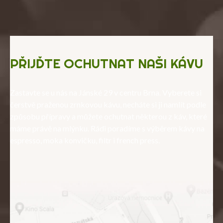
PŘIJĎTE OCHUTNAT NAŠI KÁVU
Zastavte se u nás na Jánské 29 v centru Brna. Vyberete si
čerstvě praženou zrnkovou kávu, necháte si ji namlít podle
způsobu přípravy a můžete ochutnat některou z káv, které
máme právě na mlýnku. Rádi poradíme s výběrem kávy na
espresso, moka konvičku, filtr i french press.