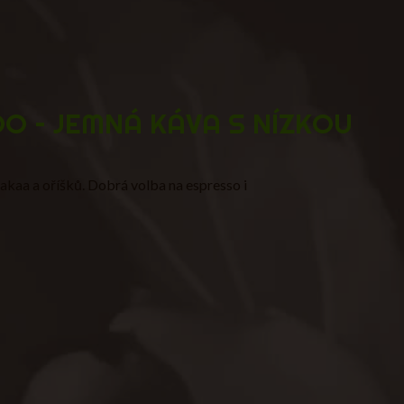
O – JEMNÁ KÁVA S NÍZKOU
akaa a oříšků. Dobrá volba na espresso i