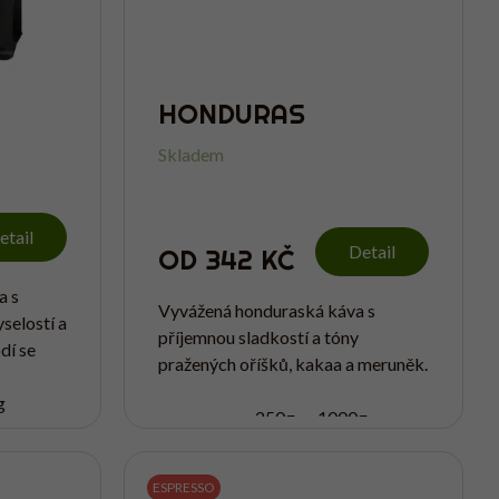
HONDURAS
Skladem
etail
Detail
OD
342 KČ
a s
Vyvážená honduraská káva s
selostí a
příjemnou sladkostí a tóny
dí se
pražených oříšků, kakaa a meruněk.
Hodí se na espresso, do
 pro
g
automatického kávovaru i pro
250g
1000g
každého, kdo hledá klasickou...
ESPRESSO