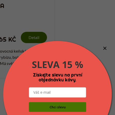
YA
Detail
65 KČ
ovocná keňská káva s tóny
rybízu, bobulového ovoce
SLEVA 15 %
 Má svěží charakter a vyšší
, díky které nejlépe vynikne
Získejte slevu na první
avě filtrované kávy.
250g
1000g
objednávku kávy
.
Načíst další 4
O
V
Chci slevu
Nahoru
L