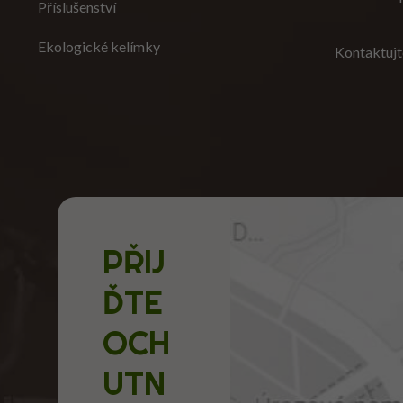
Příslušenství
Ekologické kelímky
Kontaktujt
PŘIJ
ĎTE
OCH
UTN