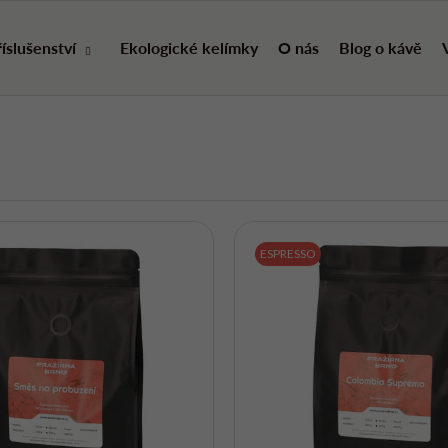
íslušenství
Ekologické kelímky
O nás
Blog o kávě
ESPRESSO