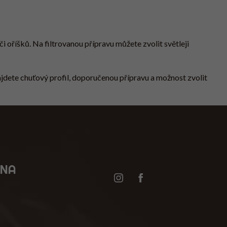
N
K
O
V
Á
 oříšků. Na filtrovanou přípravu můžete zvolit světleji
N
Í
najdete chuťový profil, doporučenou přípravu a možnost zvolit
JNA
Instagram
Facebook