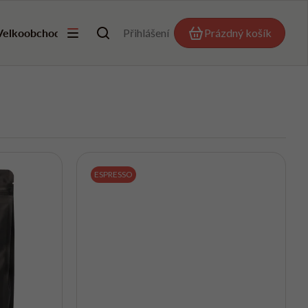
Velkoobchod
Okýnko Jánská
Přihlášení
Pražírna Tišnov
Prázdný košík
Kontakty
Nákupní košík
Hledat
ESPRESSO