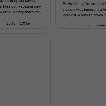
ražená etiopská káva s
Bezkofeinová kolumbijská
í kyselostí a svěžími tóny
čistou a vyváženou chutí, 
Má lehčí a čistý charakter,
kyselostí a tóny zelených 
jlépe vynikne při přípravě
citrusů a čokolády. Kofein 
é kávy.
250g
1000g
odstraněn šetrnou metodo
250g
1000
sugarcane, která...