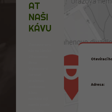
AT
NAŠI
KÁVU
Zastavte se u
nás na Jánské
29 v centru
Otevírací h
Brna.
Po–Pá:
Vyberete si
čerstvě
So, Ne:
praženou
Adresa:
zrnkovou
Jánská 29 (
kávu,
602 00
necháte si ji
BRNO
namlít podle
způsobu