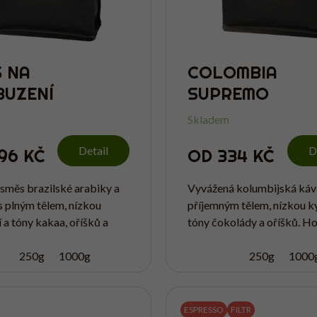
 NA
COLOMBIA
BUZENÍ
SUPREMO
Skladem
Detail
D
96 KČ
OD
334 KČ
směs brazilské arabiky a
Vyvážená kolumbijská káv
s plným tělem, nízkou
příjemným tělem, nízkou ky
 a tóny kakaa, oříšků a
tóny čokolády a oříšků. Ho
mitosti. Hodí se především
především na espresso, do
sso, do automatického
250g
1000g
automatického kávovaru a
250g
1000
a pro...
každého, kdo má rád...
ESPRESSO
FILTR