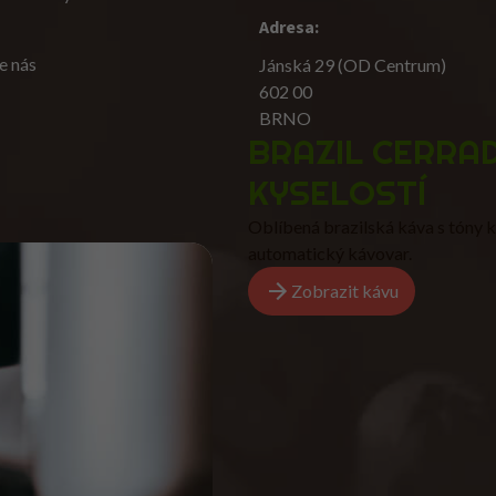
Adresa:
e nás
Jánská 29 (OD Centrum)
602 00
BRNO
BRAZIL CERRAD
KYSELOSTÍ
Oblíbená brazilská káva s tóny k
automatický kávovar.
Zobrazit kávu