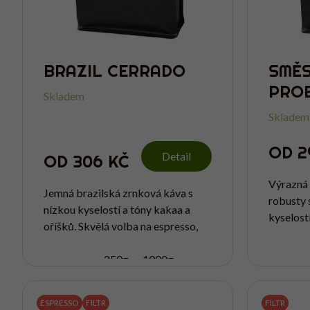
K
T
Ů
BRAZIL CERRADO
SMĚS
PRO
Skladem
Skladem
OD
2
Detail
OD
306 KČ
Výrazná 
Jemná brazilská zrnková káva s
robusty 
nízkou kyselostí a tóny kakaa a
kyselostí
oříšků. Skvělá volba na espresso,
jemné ze
do automatického kávovaru i pro
na espre
každého, kdo nemá rád výrazně
250g
1000g
kávovaru 
kyselé kávy.
ESPRESSO
FILTR
FILTR