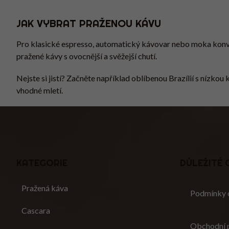
JAK VYBRAT PRAŽENOU KÁVU
Pro klasické espresso, automatický kávovar nebo moka konvičk
pražené kávy s ovocnější a svěžejší chutí.
Nejste si jistí? Začněte například oblíbenou Brazílií s nízko
vhodné mletí.
Z
Á
P
A
T
KATEGORIE
DŮLEŽITÉ
Přeskočit
Í
kategorie
Pražená káva
Podmínky o
Cascara
Obchodní 