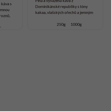
Plná a vyvážená káva z
 káva s
Dominikánské republiky s tóny
jemnou
kakaa, vlašských ořechů a jemným
hroznů,
nádechem tabáku. Má jemnou
byl
kyselost a hlubší chuť, která dobře
250g
1000g
u
g
vynikne jako espresso i v...