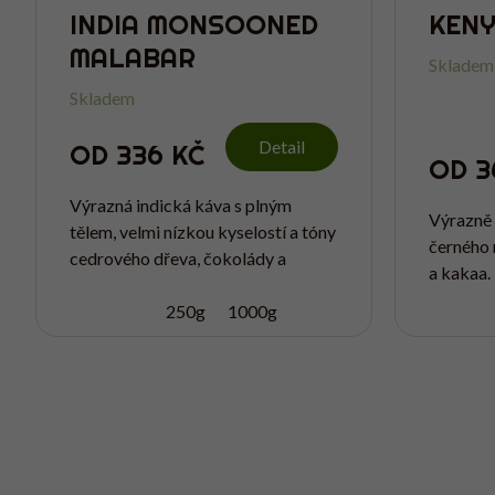
INDIA MONSOONED
KEN
MALABAR
Skladem
Skladem
Detail
OD
336 KČ
OD
3
Výrazná indická káva s plným
Výrazně 
tělem, velmi nízkou kyselostí a tóny
černého 
cedrového dřeva, čokolády a
a kakaa.
koření. Díky tradičnímu procesu
kyselost
monzunování získává zemitý,
250g
1000g
při přípr
vyzrálý a nezaměnitelný...