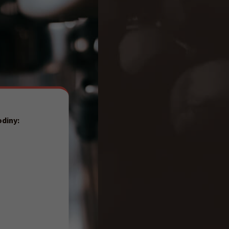
odiny:
7:30–19:00
8:00–17:00
OD Centrum)