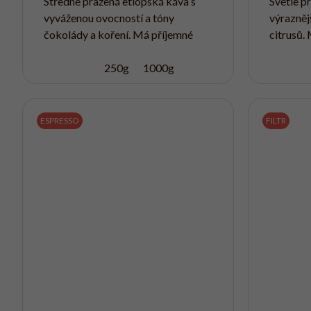
Středně pražená etiopská káva s
Světle p
vyváženou ovocností a tóny
výraznějš
čokolády a koření. Má příjemné
citrusů. 
tělo a střední kyselost, díky kterým
který ne
se hodí na espresso, do
250g
1000g
filtrovan
automatického kávovaru i...
ESPRESSO
FILTR