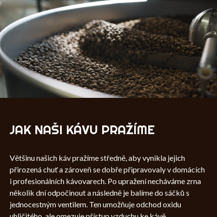
JAK NAŠI KÁVU PRAŽÍME
Většinu našich káv pražíme středně, aby vynikla jejich
přirozená chuť a zároveň se dobře připravovaly v domácích
i profesionálních kávovarech. Po upražení necháváme zrna
několik dní odpočinout a následně je balíme do sáčků s
jednocestným ventilem. Ten umožňuje odchod oxidu
uhličitého, ale omezuje přístup vzduchu ke kávě.