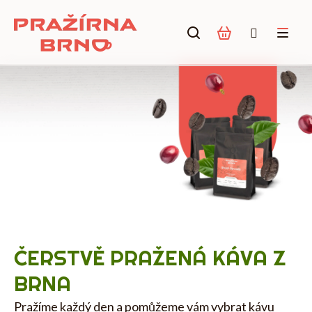
Přejít
na
obsah
D
O
B
R
Á
P
K
Á
V
P
A
,
ČERSTVĚ PRAŽENÁ KÁVA Z
Eko
B
BRNA
E
Z
Pražíme každý den a pomůžeme vám vybrat kávu