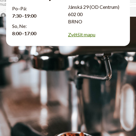
Jánská 29 (OD Centrum)
Po–Pá:
602 00
7:30–19:00
BRNO
So, Ne:
8:00–17:00
Zvětšit mapu