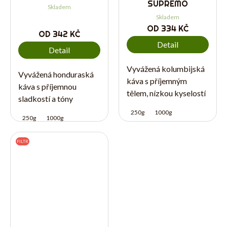
SUPREMO
Skladem
Skladem
OD
334 KČ
OD
342 KČ
Detail
Detail
Vyvážená kolumbijská
Vyvážená honduraská
káva s příjemným
káva s příjemnou
tělem, nízkou kyselostí
sladkostí a tóny
a tóny čokolády a
pražených oříšků,
250g
1000g
oříšků. Hodí se
250g
1000g
kakaa a meruněk. Hodí
především na espresso,
se na espresso, do
do automatického
FILTR
automatického
kávovaru a pro
kávovaru i pro každého,
každého, kdo má rád...
kdo hledá klasickou...