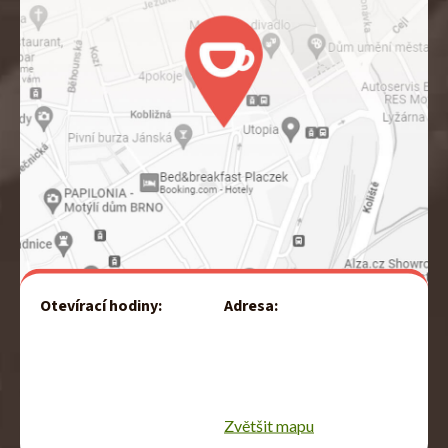
Otevírací hodiny:
Adresa:
Jánská 29 (OD Centrum)
Po–Pá:
602 00
7:30–19:00
BRNO
So, Ne:
8:00–17:00
Zvětšit mapu