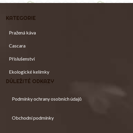
Z
Á
KATEGORIE
P
Přeskočit
A
kategorie
T
Pražená káva
Í
Cascara
Příslušenství
Ekologické kelímky
DŮLEŽITÉ ODKAZY
Podmínky ochrany osobních údajů
Obchodní podmínky