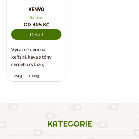
KENYA
Skladem
OD
365 KČ
Detail
Výrazně ovocná
keňská káva s tóny
černého rybízu,
bobulového ovoce a
250g
1000g
kakaa. Má svěží
charakter a vyšší
kyselost, díky které
nejlépe vynikne při
přípravě filtrované
kávy.
KATEGORIE