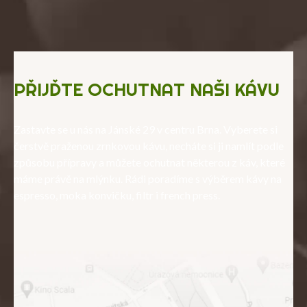
PŘIJĎTE OCHUTNAT NAŠI KÁVU
Zastavte se u nás na Jánské 29 v centru Brna. Vyberete si
čerstvě praženou zrnkovou kávu, necháte si ji namlít podle
způsobu přípravy a můžete ochutnat některou z káv, které
máme právě na mlýnku. Rádi poradíme s výběrem kávy na
espresso, moka konvičku, filtr i french press.