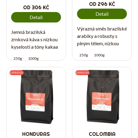
OD
296 KČ
OD
306 KČ
Detail
Detail
Výrazná směs brazilské
Jemná brazilská
arabiky a robusty s
zrnková káva s nízkou
plným tělem, nízkou
kyselostí a tóny kakaa
kyselostí a tóny kakaa,
a oříšků. Skvělá volba
250g
1000g
oříšků a jemné
250g
1000g
na espresso, do
zemitosti. Hodí se
automatického
především na espresso,
ESPRESSO
ESPRESSO
kávovaru i pro každého,
do automatického
kdo nemá rád výrazně
kávovaru a pro...
kyselé kávy.
HONDURAS
COLOMBIA