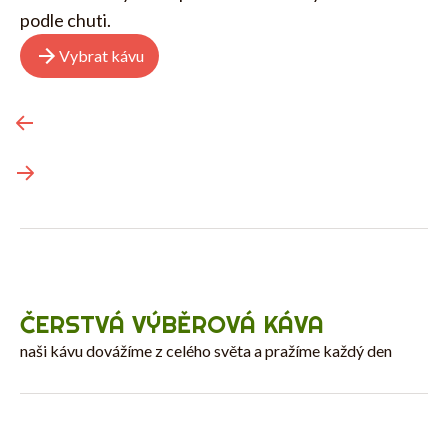
Z
podle chuti.
B
Vybrat kávu
Y
O
T
E
Předchozí
Č
P
Následující
N
Ý
C
H
Ř
Přihlášení
ČERSTVÁ VÝBĚROVÁ KÁVA
N
E
naši kávu dovážíme z celého světa a pražíme každý den
Č
Í