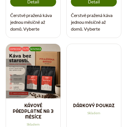
Detail
Detail
Čerstvě pražená káva
Čerstvě pražená káva
jednou měsíčně až
jednou měsíčně až
O
domů. Vyberte
domů. Vyberte
množství kávy, které
množství kávy, které
chcete dostávat v
chcete dostávat v
P
každé měsíční zásilce.
každé měsíční zásilce.
ESPRESSO
FILTR
NOVINKA
Například varianta
Například varianta
2×500 g znamená dvě
2×500 g znamená dvě
balení po 500 g každý...
balení po 500 g každý...
Přihlášení
N
KÁVOVÉ
DÁRKOVÝ POUKAZ
PŘEDPLATNÉ NA 3
Skladem
MĚSÍCE
Skladem