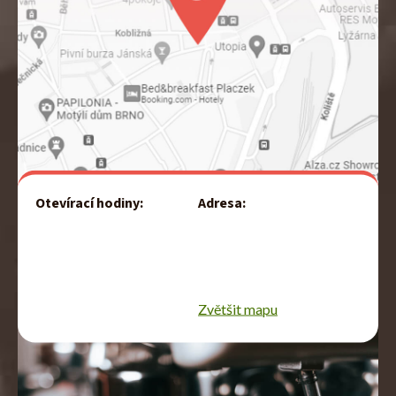
Otevírací hodiny:
Adresa:
Jánská 29 (OD Centrum)
Po–Pá:
602 00
7:30–19:00
BRNO
So, Ne:
8:00–17:00
Zvětšit mapu