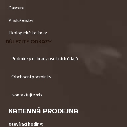
Í
K
Cascara
Y
V
Příslušenství
Ý
P
I
Ekologické kelímky
S
DŮLEŽITÉ ODKAZY
U
Podmínky ochrany osobních údajů
Obchodní podmínky
Kontaktujte nás
KAMENNÁ PRODEJNA
Otevírací hodiny: