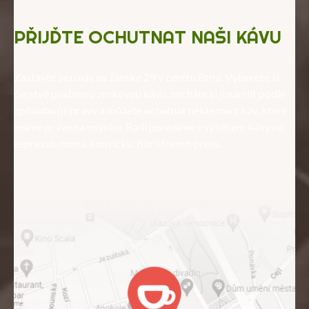
PŘIJĎTE OCHUTNAT NAŠI KÁVU
Zastavte se u nás na Jánské 29 v centru Brna. Vyberete si
čerstvě praženou zrnkovou kávu, necháte si ji namlít podle
způsobu přípravy a můžete ochutnat některou z káv, které
máme právě na mlýnku. Rádi poradíme s výběrem kávy na
espresso, moka konvičku, filtr i french press.